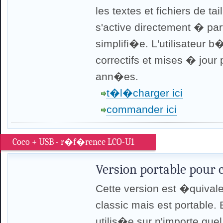
les textes et fichiers de ta
s'active directement � part
simplifi�e. L'utilisateur 
correctifs et mises � jour
ann�es.
t�l�charger ici
commander ici
Coco + USB - r�f�rence LCO-U1
Version portable pour
Cette version est �quival
classic mais est portable. 
utilis�e sur n'importe quel