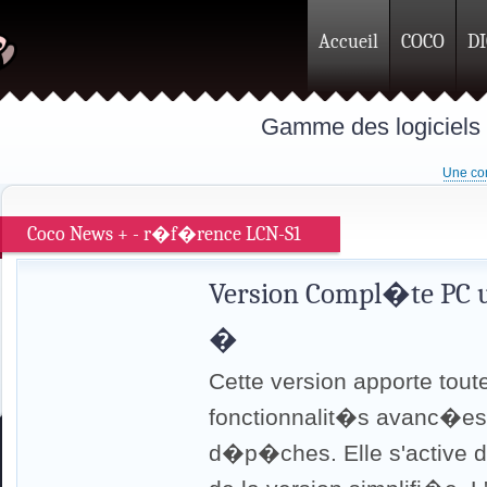
Accueil
COCO
D
Gamme des logiciels
Une com
Coco News + - r�f�rence LCN-S1
Version Compl�te PC u
�
Cette version apporte tout
fonctionnalit�s avanc�es 
d�p�ches. Elle s'active d