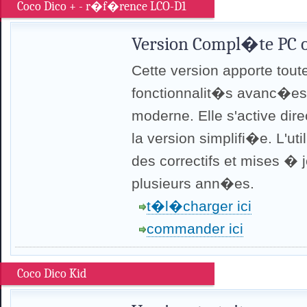
Coco Dico + - r�f�rence LCO-D1
Version Compl�te PC o
Cette version apporte tout
fonctionnalit�s avanc�es 
moderne. Elle s'active dir
la version simplifi�e. L'ut
des correctifs et mises � 
plusieurs ann�es.
t�l�charger ici
commander ici
Coco Dico Kid