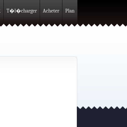
R
T�l�charger
Acheter
Plan