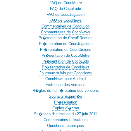
FAQ de CocoMetre
FAQ de CocoLudo
FAQ de CocoJugaison
FAQ de CocoNews
Commentaires de CocoLudo
Commentaires de CocoNews
Pr�sentation de CocoRRection
Pr�sentation de CocoJugaison
Pr�sentation de CocoCroises
Pr�sentation de CocoMetre
Pr�sentation de CocoLudo
Pr�sentation de CocoNews
Journaux suivis par CocoNews
CocoNews pour Android
Historique des versions
R�gles de num�rotation des versions
Souhaits exprim�s
Pr�sentation
Copies d'�cran
Sc�nario d'utilisation du 27 juin 2011
Commentaires utilisateurs
Questions techniques