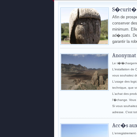
S�curit�
Afin de prosp
conserver des 
minimum. Ell
ad�quats. De
garantir la ro
Anonymat
Le t�l�chargeme
L'installation d
vous souhaitez de
L'usage des logi
technique, que v
L'achat des prod
l'�change. Vous 
Si vous souhaite
adresse. C'est to
Acc�s au
L'enregistremen