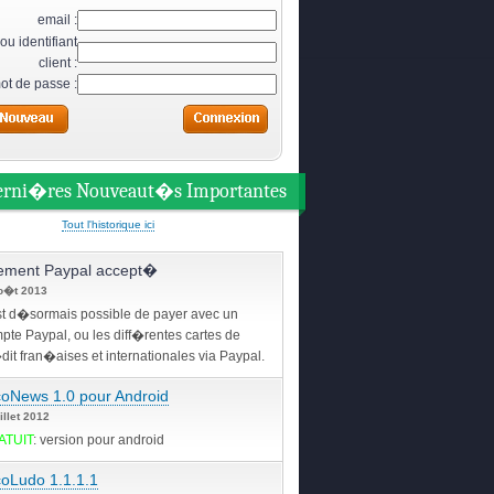
email :
ou identifiant
client :
ot de passe :
erni�res Nouveaut�s Importantes
Tout l'historique ici
ement Paypal accept�
o�t 2013
est d�sormais possible de payer avec un
pte Paypal, ou les diff�rentes cartes de
dit fran�aises et internationales via Paypal.
oNews 1.0 pour Android
illet 2012
ATUIT
: version pour android
oLudo 1.1.1.1