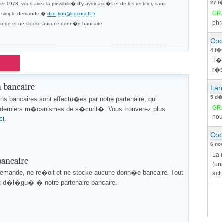
27 f
ier 1978, vous avez la possibilit� d'y avoir acc�s et de les rectifier, sans
GR
par simple demande �
direction@cocosoft.fr
phr
ande et ne stocke aucune donn�e bancaire.
Coc
4 f�
T�l
r�s
n bancaire
Lan
5 d�
ons bancaires sont effectu�es par notre partenaire, qui
GR
s derniers m�canismes de s�curit�. Vous trouverez plus
nou
ici
.
Coc
6 no
La 
ancaire
(un
demande, ne re�oit et ne stocke aucune donn�e bancaire. Tout
act
st d�l�gu� � notre partenaire bancaire.