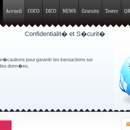
Accueil
COCO
DICO
NEWS
Gratuits
Tester
Q
Confidentialit� et S�curit�
pr�cautions pour garantir les transactions sur
� des donn�es.