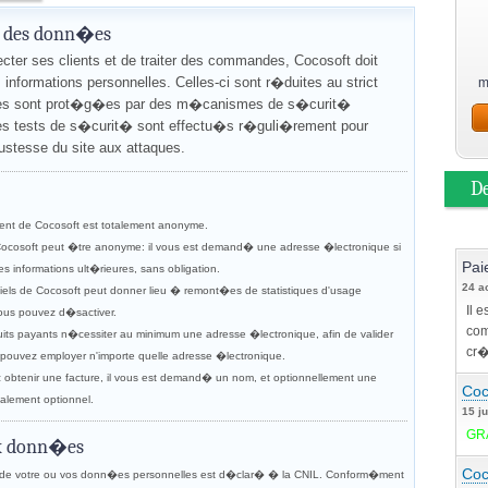
 des donn�es
ecter ses clients et de traiter des commandes, Cocosoft doit
informations personnelles. Celles-ci sont r�duites au strict
m
es sont prot�g�es par des m�canismes de s�curit�
s tests de s�curit� sont effectu�s r�guli�rement pour
bustesse du site aux attaques.
D
nt de Cocosoft est totalement anonyme.
e Cocosoft peut �tre anonyme: il vous est demand� une adresse �lectronique si
Pai
s informations ult�rieures, sans obligation.
24 a
ciels de Cocosoft peut donner lieu � remont�es de statistiques d'usage
Il 
ous pouvez d�sactiver.
com
uits payants n�cessiter au minimum une adresse �lectronique, afin de valider
cr�
pouvez employer n'importe quelle adresse �lectronique.
z obtenir une facture, il vous est demand� un nom, et optionnellement une
Coc
talement optionnel.
15 ju
GR
x donn�es
Coc
t de votre ou vos donn�es personnelles est d�clar� � la CNIL. Conform�ment