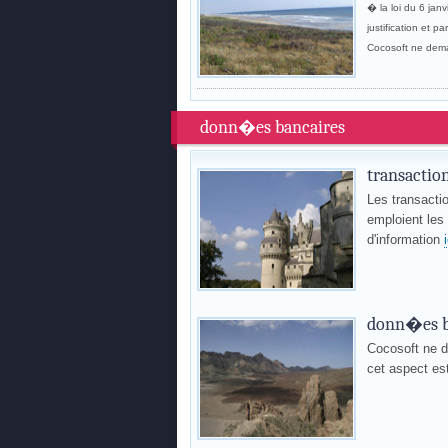
� la loi du 6 janv
justification et 
Cocosoft ne dem
donn�es bancaires
transactio
Les transacti
emploient le
d'information
donn�es b
Cocosoft ne 
cet aspect e