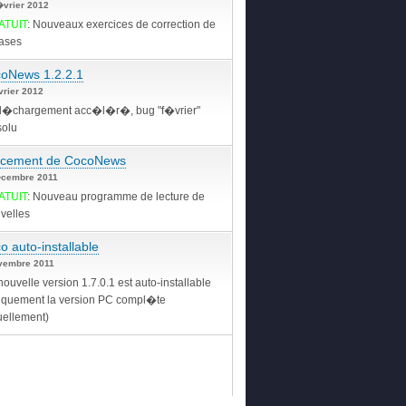
�vrier 2012
ATUIT
: Nouveaux exercices de correction de
ases
oNews 1.2.2.1
vrier 2012
�chargement acc�l�r�, bug "f�vrier"
olu
cement de CocoNews
cembre 2011
ATUIT
: Nouveau programme de lecture de
velles
o auto-installable
vembre 2011
nouvelle version 1.7.0.1 est auto-installable
iquement la version PC compl�te
uellement)