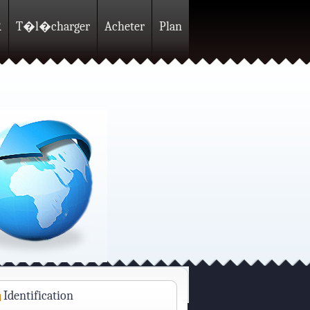
R
T�l�charger
Acheter
Plan
Identification