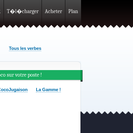
R
T�l�charger
Acheter
Plan
Tous les verbes
co sur votre poste !
ocoJugaison
La Gamme !