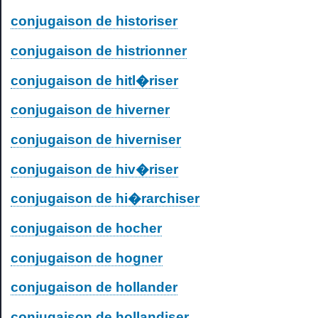
conjugaison de historiser
conjugaison de histrionner
conjugaison de hitl�riser
conjugaison de hiverner
conjugaison de hiverniser
conjugaison de hiv�riser
conjugaison de hi�rarchiser
conjugaison de hocher
conjugaison de hogner
conjugaison de hollander
conjugaison de hollandiser