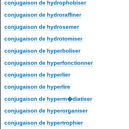
conjugaison de hydrophobiser
conjugaison de hydroraffiner
conjugaison de hydrosemer
conjugaison de hydrotomiser
conjugaison de hyperboliser
conjugaison de hyperfonctionner
conjugaison de hyperlier
conjugaison de hyperlire
conjugaison de hyperm�diatiser
conjugaison de hyperorganiser
conjugaison de hypertrophier