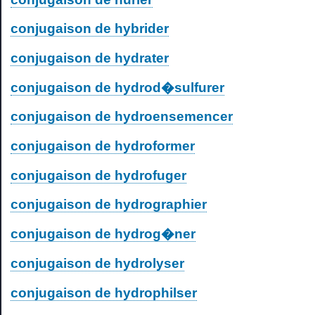
conjugaison de hybrider
conjugaison de hydrater
conjugaison de hydrod�sulfurer
conjugaison de hydroensemencer
conjugaison de hydroformer
conjugaison de hydrofuger
conjugaison de hydrographier
conjugaison de hydrog�ner
conjugaison de hydrolyser
conjugaison de hydrophilser