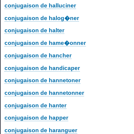
conjugaison de halluciner
conjugaison de halog�ner
conjugaison de halter
conjugaison de hame�onner
conjugaison de hancher
conjugaison de handicaper
conjugaison de hannetoner
conjugaison de hannetonner
conjugaison de hanter
conjugaison de happer
conjugaison de haranguer