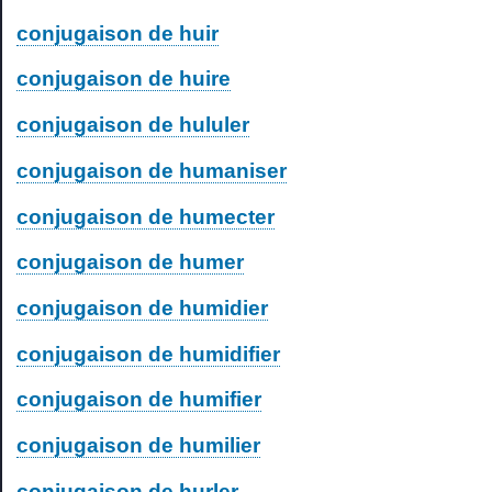
conjugaison de huir
conjugaison de huire
conjugaison de hululer
conjugaison de humaniser
conjugaison de humecter
conjugaison de humer
conjugaison de humidier
conjugaison de humidifier
conjugaison de humifier
conjugaison de humilier
conjugaison de hurler