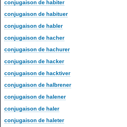
conjugaison de habiter
conjugaison de habituer
conjugaison de habler
conjugaison de hacher
conjugaison de hachurer
conjugaison de hacker
conjugaison de hacktiver
conjugaison de halbrener
conjugaison de halener
conjugaison de haler
conjugaison de haleter